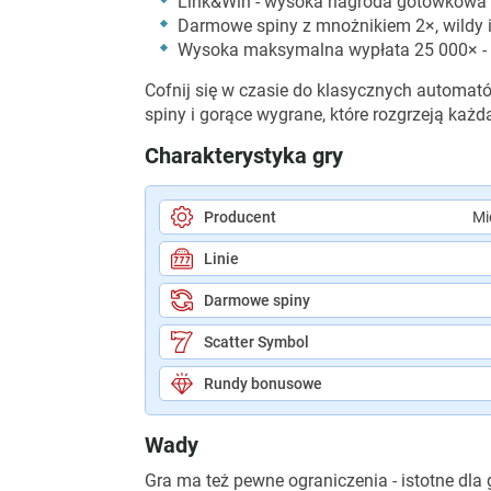
Link&Win - wysoka nagroda gotówkowa i 
Darmowe spiny z mnożnikiem 2×, wildy i 
Wysoka maksymalna wypłata 25 000× - 
Cofnij się w czasie do klasycznych automat
spiny i gorące wygrane, które rozgrzeją każdą
Charakterystyka gry
Producent
Mi
Linie
Darmowe spiny
Scatter Symbol
Rundy bonusowe
Wady
Gra ma też pewne ograniczenia - istotne dla 