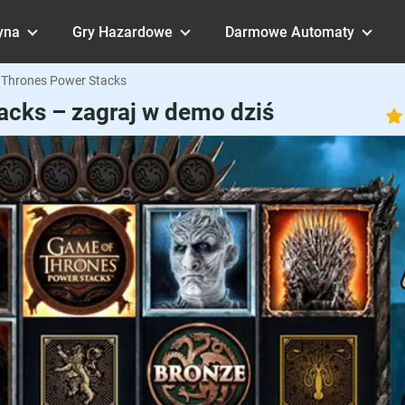
yna
Gry Hazardowe
Darmowe Automaty
 Thrones Power Stacks
cks – zagraj w demo dziś