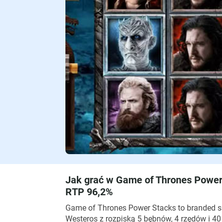
Jak grać w Game of Thrones Power St
RTP 96,2%
Game of Thrones Power Stacks to branded sl
Westeros z rozpiską 5 bębnów, 4 rzędów i 40 