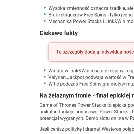
Wysoka zmienność oznacza rzadkie, ale 
Brak retriggerów Free Spins - tylko jedna
Mechanika Power Stacks i Link&Win mog
Ciekawe fakty
Te szczegóły dodają indywidualności
Waluta w Link&Win resetuje respiny - ci
Valyrian Jackpot podwaja wartość w Fre
W tle podczas Free Spins gra motyw muzy
Na żelaznym tronie - finał epickiej
Game of Thrones Power Stacks to epicka po
unikalne funkcje bonusowe. Power Stacks i
potencjał wygranych. Demo slotu online w Pol
Jeśli cenisz politykę i dramat Westeros poł