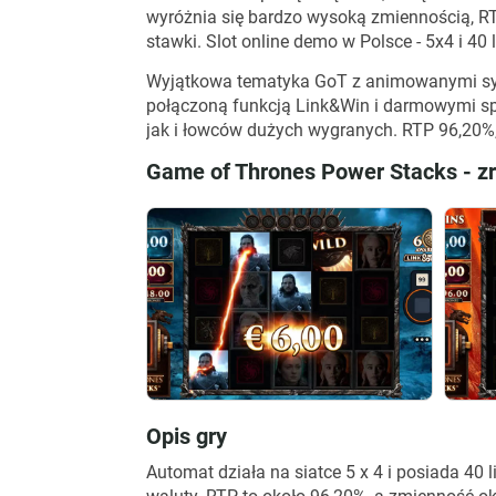
wyróżnia się bardzo wysoką zmiennością, R
stawki. Slot online demo w Polsce - 5x4 i 40 li
Wyjątkowa tematyka GoT z animowanymi sy
połączoną funkcją Link&Win i darmowymi spi
jak i łowców dużych wygranych. RTP 96,20%,
Game of Thrones Power Stacks - zr
Opis gry
Automat działa na siatce 5 x 4 i posiada 40 