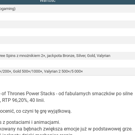
Wartość
rogaming)
ee Spins z mnożnikiem 2×, jackpota Bronze, Silver, Gold, Valyrian
×/200×, Gold 500×/1000×, Valyrian 2 500×/5 000×
 of Thrones Power Stacks - od fabularnych smaczków po silne
 RTP 96,20%, 40 linii.
ocenić, co czyni tę grę wyjątkową.
z postaciami i animacjami.
akowany na bębnach zwiększa emocje już w podstawowej grze.