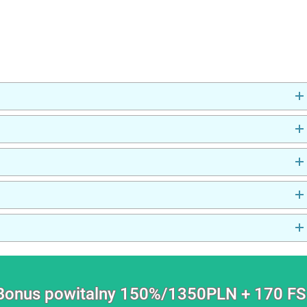
Bonus powitalny 150%/1350PLN + 170 FS