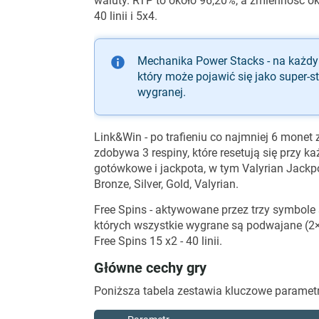
waluty. RTP to około 96,20%, a zmienność o
40 linii i 5x4.
Mechanika Power Stacks - na każdym 
który może pojawić się jako super-
wygranej.
Link&Win - po trafieniu co najmniej 6 monet
zdobywa 3 respiny, które resetują się prz
gotówkowe i jackpota, w tym Valyrian Jackp
Bronze, Silver, Gold, Valyrian.
Free Spins - aktywowane przez trzy symbole 
których wszystkie wygrane są podwajane (2×)
Free Spins 15 x2 - 40 linii.
Główne cechy gry
Poniższa tabela zestawia kluczowe parametr