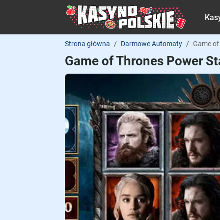
Kas
Strona główna
/
Darmowe Automaty
/
Game of
Game of Thrones Power Sta