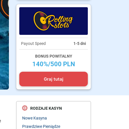
Payout Speed
1-5 dni
BONUS POWITALNY
140%/500 PLN
Graj tutaj
RODZAJE KASYN
Nowe Kasyna
e
Prawdziwe Pieniądze