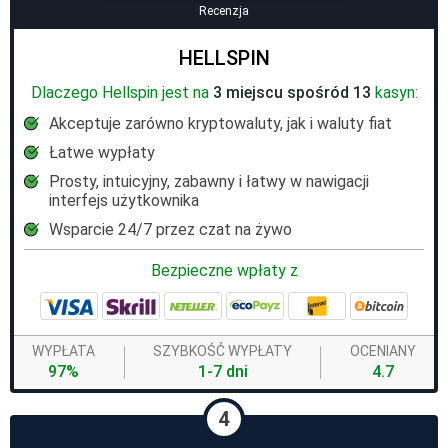
Recenzja
HELLSPIN
Dlaczego Hellspin jest na
3 miejscu spośród 13
kasyn:
Akceptuje zarówno kryptowaluty, jak i waluty fiat
Łatwe wypłaty
Prosty, intuicyjny, zabawny i łatwy w nawigacji
interfejs użytkownika
Wsparcie 24/7 przez czat na żywo
Bezpieczne wpłaty z
WYPŁATA
SZYBKOŚĆ WYPŁATY
OCENIANY
97%
1-7 dni
4.7
4