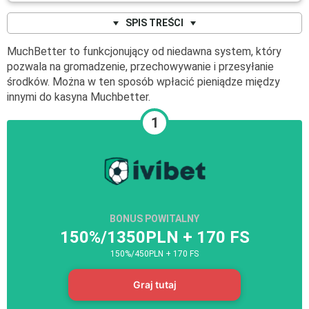
SPIS TREŚCI
MuchBetter to funkcjonujący od niedawna system, który
pozwala na gromadzenie, przechowywanie i przesyłanie
środków. Można w ten sposób wpłacić pieniądze między
innymi do kasyna Muchbetter.
1
BONUS POWITALNY
150%/1350PLN + 170 FS
150%/450PLN + 170 FS
Graj tutaj