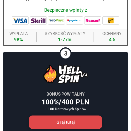
Bezpieczne wpłaty z
WYPŁATA
SZYBKOŚĆ WYPŁATY
OCENIANY
98%
1-7 dni
4.5
3
BONUS POWITALNY
100%/400 PLN
+ 100 Darmowych Spinów
Graj tutaj