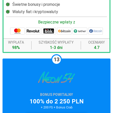
Świetne bonusy i promocje
Waluty fiat i kryptowaluty
Bezpieczne wpłaty z
WYPŁATA
SZYBKOŚĆ WYPŁATY
OCENIANY
98%
1-3 dni
4.7
13
BONUS POWITALNY
100% do 2 250 PLN
+ 200 FS + Bonus Crab