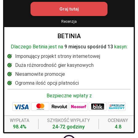
Graj tutaj
Recenzja
BETINIA
Dlaczego Betinia jest na
9 miejscu spośród 13
kasyn:
Imponujący projekt strony internetowej
Duża różnorodność gier kasynowych
Niesamowite promocje
Ogromna ilość opcji płatności
Bezpieczne wpłaty z
WYPŁATA
SZYBKOŚĆ WYPŁATY
OCENIANY
98.4%
24-72 godziny
4.8