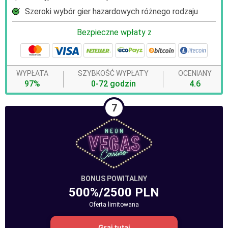
Szeroki wybór gier hazardowych różnego rodzaju
Bezpieczne wpłaty z
WYPŁATA
SZYBKOŚĆ WYPŁATY
OCENIANY
97%
0-72 godzin
4.6
7
BONUS POWITALNY
500%/2500 PLN
Oferta limitowana
Graj tutaj