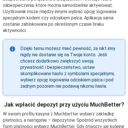
zabezpieczenia, które można samodzielnie aktywować.
Użytkownik może między innymi wybrać opcję logowania
specjalnym kodem czy odciskiem palca. Aplikacja sama
zostanie zablokowana po określonym czasie braku
aktywności.
Dzięki temu możesz mieć pewność, że nikt inny
nigdy nie dostanie się na Twoje konto. Jeśli
chcesz dodatkowo zwiększyć swoją
prywatność i bezpieczeństwo, ustaw
skomplikowane hasło z symbolami specjalnymi,
wybierz opcję logowania odciskiem palca i pod
żadnym pozorem nie podawaj nikomu hasła.
Jak wpłacić depozyt przy użyciu MuchBetter?
W swoim profilu kasyna z Muchbetter wybierz zakładkę
płatności, a następnie – depozytów. Spośród wszystkich
form płatności wybierz MuchBetter. Gdy otworzy się kolejne