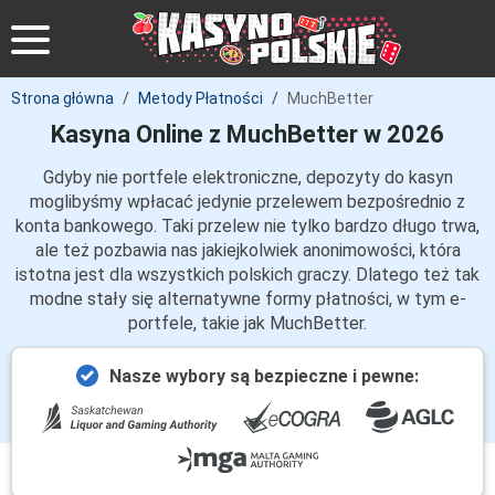
Strona główna
/
Metody Płatności
/
MuchBetter
Kasyna Online z MuchBetter w 2026
Gdyby nie portfele elektroniczne, depozyty do kasyn
moglibyśmy wpłacać jedynie przelewem bezpośrednio z
konta bankowego. Taki przelew nie tylko bardzo długo trwa,
ale też pozbawia nas jakiejkolwiek anonimowości, która
istotna jest dla wszystkich polskich graczy. Dlatego też tak
modne stały się alternatywne formy płatności, w tym e-
portfele, takie jak MuchBetter.
Nasze wybory są bezpieczne i pewne: