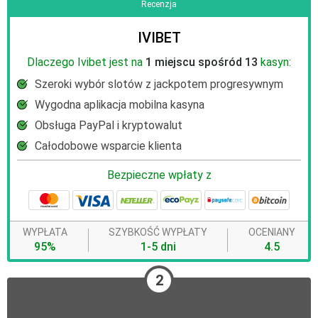
Recenzja
IVIBET
Dlaczego Ivibet jest na
1 miejscu spośród 13
kasyn:
Szeroki wybór slotów z jackpotem progresywnym
Wygodna aplikacja mobilna kasyna
Obsługa PayPal i kryptowalut
Całodobowe wsparcie klienta
Bezpieczne wpłaty z
WYPŁATA
SZYBKOŚĆ WYPŁATY
OCENIANY
95%
1-5 dni
4.5
2