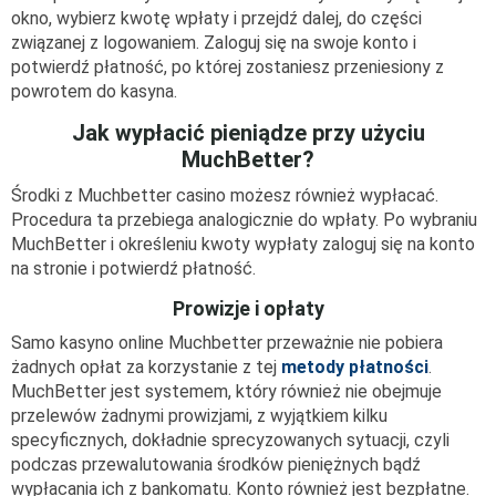
okno, wybierz kwotę wpłaty i przejdź dalej, do części
związanej z logowaniem. Zaloguj się na swoje konto i
potwierdź płatność, po której zostaniesz przeniesiony z
powrotem do kasyna.
Jak wypłacić pieniądze przy użyciu
MuchBetter?
Środki z Muchbetter casino możesz również wypłacać.
Procedura ta przebiega analogicznie do wpłaty. Po wybraniu
MuchBetter i określeniu kwoty wypłaty zaloguj się na konto
na stronie i potwierdź płatność.
Prowizje i opłaty
Samo kasyno online Muchbetter przeważnie nie pobiera
żadnych opłat za korzystanie z tej
metody płatności
.
MuchBetter jest systemem, który również nie obejmuje
przelewów żadnymi prowizjami, z wyjątkiem kilku
specyficznych, dokładnie sprecyzowanych sytuacji, czyli
podczas przewalutowania środków pieniężnych bądź
wypłacania ich z bankomatu. Konto również jest bezpłatne.