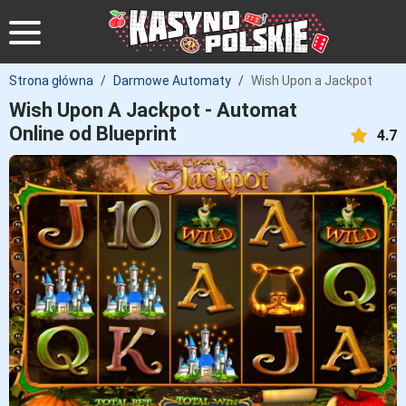
Strona główna
/
Darmowe Automaty
/
Wish Upon a Jackpot
Wish Upon A Jackpot - Automat
Online od Blueprint
4.7