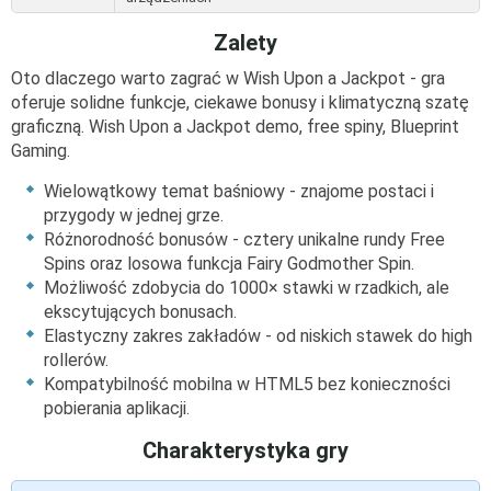
Zalety
Oto dlaczego warto zagrać w Wish Upon a Jackpot - gra
oferuje solidne funkcje, ciekawe bonusy i klimatyczną szatę
graficzną. Wish Upon a Jackpot demo, free spiny, Blueprint
Gaming.
Wielowątkowy temat baśniowy - znajome postaci i
przygody w jednej grze.
Różnorodność bonusów - cztery unikalne rundy Free
Spins oraz losowa funkcja Fairy Godmother Spin.
Możliwość zdobycia do 1000× stawki w rzadkich, ale
ekscytujących bonusach.
Elastyczny zakres zakładów - od niskich stawek do high
rollerów.
Kompatybilność mobilna w HTML5 bez konieczności
pobierania aplikacji.
Charakterystyka gry