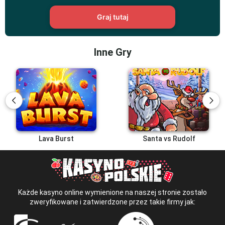
Graj tutaj
Inne Gry
Santa vs Rudolf
Wild Tome of the Woods
Każde kasyno online wymienione na naszej stronie zostało
zweryfikowane i zatwierdzone przez takie firmy jak: