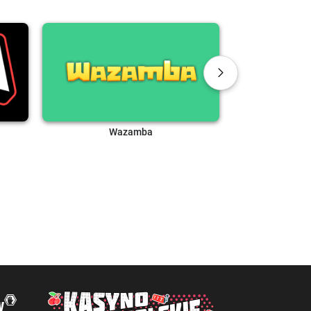
Wazamba
N