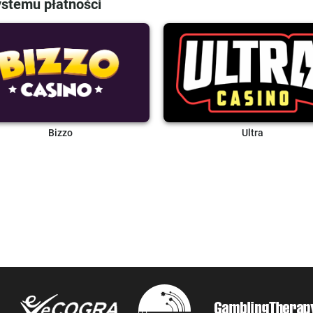
ystemu płatności
Bizzo
Ultra