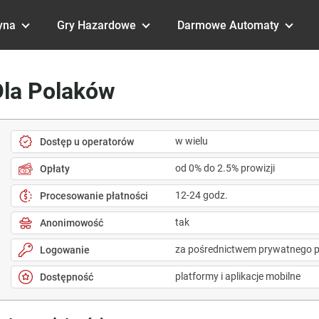
yna
Gry Hazardowe
Darmowe Automaty
Dla Polaków
w wielu
Dostęp u operatorów
od 0% do 2.5% prowizji
Opłaty
12-24 godz.
Procesowanie płatności
tak
Anonimowość
za pośrednictwem prywatnego p
Logowanie
platformy i aplikacje mobilne
Dostępność