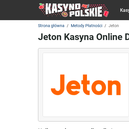
Kas
Strona główna
/
Metody Płatności
/
Jeton
Jeton Kasyna Online 