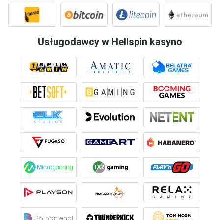
Usługodawcy w Hellspin kasyno