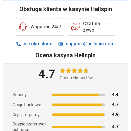
Obsługa klienta w kasynie Hellspin
Czat na
Wsparcie 24/7
żywo
nie określono
support@hellspin.com
Ocena kasyna Hellspin
4.7
Ocena ekspertów
4.4
Bonusy
4.7
Opcje bankowe
4.9
Gry i programy
Bezpieczeństwo i
4.7
ochrona