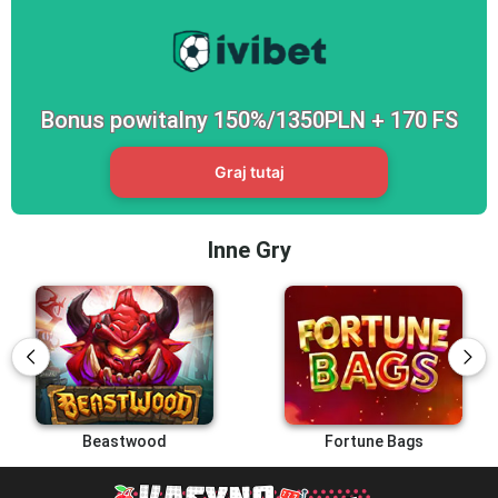
Bonus powitalny 150%/1350PLN + 170 FS
Graj tutaj
Inne Gry
Fortune Bags
Spring Break