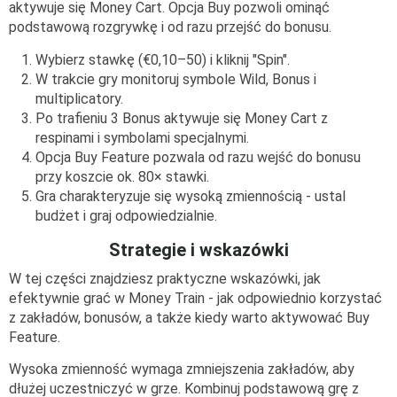
aktywuje się Money Cart. Opcja Buy pozwoli ominąć
podstawową rozgrywkę i od razu przejść do bonusu.
Wybierz stawkę (€0,10–50) i kliknij "Spin".
W trakcie gry monitoruj symbole Wild, Bonus i
multiplicatory.
Po trafieniu 3 Bonus aktywuje się Money Cart z
respinami i symbolami specjalnymi.
Opcja Buy Feature pozwala od razu wejść do bonusu
przy koszcie ok. 80× stawki.
Gra charakteryzuje się wysoką zmiennością - ustal
budżet i graj odpowiedzialnie.
Strategie i wskazówki
W tej części znajdziesz praktyczne wskazówki, jak
efektywnie grać w Money Train - jak odpowiednio korzystać
z zakładów, bonusów, a także kiedy warto aktywować Buy
Feature.
Wysoka zmienność wymaga zmniejszenia zakładów, aby
dłużej uczestniczyć w grze. Kombinuj podstawową grę z