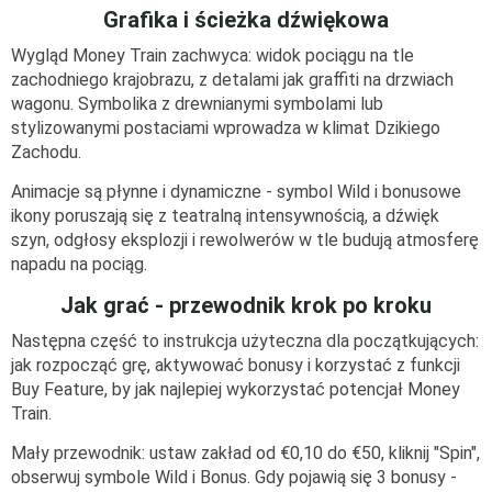
Grafika i ścieżka dźwiękowa
Wygląd Money Train zachwyca: widok pociągu na tle
zachodniego krajobrazu, z detalami jak graffiti na drzwiach
wagonu. Symbolika z drewnianymi symbolami lub
stylizowanymi postaciami wprowadza w klimat Dzikiego
Zachodu.
Animacje są płynne i dynamiczne - symbol Wild i bonusowe
ikony poruszają się z teatralną intensywnością, a dźwięk
szyn, odgłosy eksplozji i rewolwerów w tle budują atmosferę
napadu na pociąg.
Jak grać - przewodnik krok po kroku
Następna część to instrukcja użyteczna dla początkujących:
jak rozpocząć grę, aktywować bonusy i korzystać z funkcji
Buy Feature, by jak najlepiej wykorzystać potencjał Money
Train.
Mały przewodnik: ustaw zakład od €0,10 do €50, kliknij "Spin",
obserwuj symbole Wild i Bonus. Gdy pojawią się 3 bonusy -