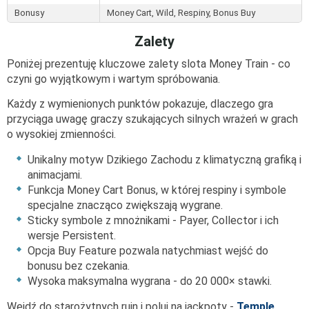
Bonusy
Money Cart, Wild, Respiny, Bonus Buy
Zalety
Poniżej prezentuję kluczowe zalety slota Money Train - co
czyni go wyjątkowym i wartym spróbowania.
Każdy z wymienionych punktów pokazuje, dlaczego gra
przyciąga uwagę graczy szukających silnych wrażeń w grach
o wysokiej zmienności.
Unikalny motyw Dzikiego Zachodu z klimatyczną grafiką i
animacjami.
Funkcja Money Cart Bonus, w której respiny i symbole
specjalne znacząco zwiększają wygrane.
Sticky symbole z mnożnikami - Payer, Collector i ich
wersje Persistent.
Opcja Buy Feature pozwala natychmiast wejść do
bonusu bez czekania.
Wysoka maksymalna wygrana - do 20 000× stawki.
Wejdź do starożytnych ruin i poluj na jackpoty -
Temple