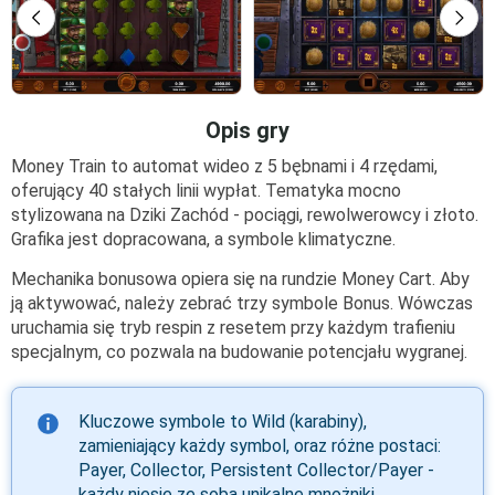
Opis gry
Money Train to automat wideo z 5 bębnami i 4 rzędami,
oferujący 40 stałych linii wypłat. Tematyka mocno
stylizowana na Dziki Zachód - pociągi, rewolwerowcy i złoto.
Grafika jest dopracowana, a symbole klimatyczne.
Mechanika bonusowa opiera się na rundzie Money Cart. Aby
ją aktywować, należy zebrać trzy symbole Bonus. Wówczas
uruchamia się tryb respin z resetem przy każdym trafieniu
specjalnym, co pozwala na budowanie potencjału wygranej.
Kluczowe symbole to Wild (karabiny),
zamieniający każdy symbol, oraz różne postaci:
Payer, Collector, Persistent Collector/Payer -
każdy niesie ze sobą unikalne mnożniki,