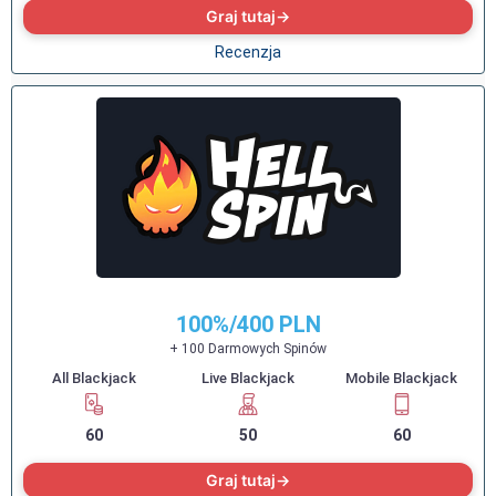
Graj tutaj
Recenzja
100%/400 PLN
+ 100 Darmowych Spinów
60
50
60
Graj tutaj