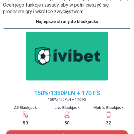
Oceń jego funkcje i zasady, aby w pełni cieszyć się
procesem gry i wkrótce zwycięstwem.
Najlepsze strony do blackjacka
150%/1350PLN + 170 FS
150%/450PLN + 170 FS
50
50
32