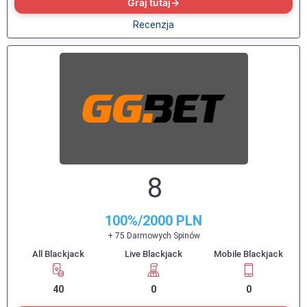
Graj tutaj
Recenzja
8
100%/2000 PLN
+ 75 Darmowych Spinów
40
0
0