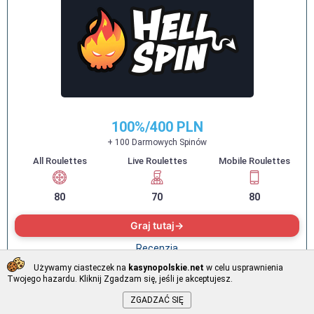
100%/400 PLN
+ 100 Darmowych Spinów
80
70
80
Graj tutaj
Recenzja
Używamy ciasteczek na
kasynopolskie.net
w celu usprawnienia
Twojego hazardu. Kliknij Zgadzam się, jeśli je akceptujesz.
ZGADZAĆ SIĘ