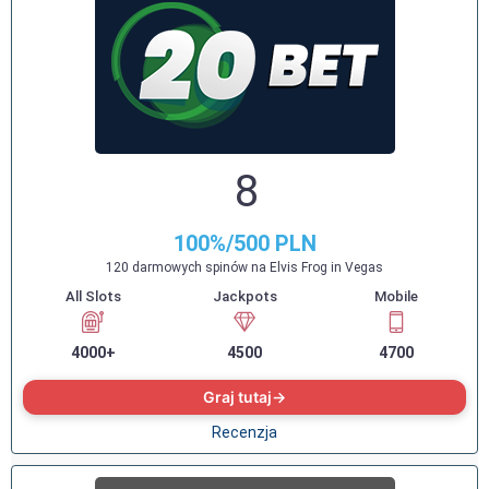
8
100%/500 PLN
120 darmowych spinów na Elvis Frog in Vegas
4000+
4500
4700
Graj tutaj
Recenzja