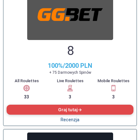
8
100%/2000 PLN
+ 75 Darmowych Spinów
33
3
3
Graj tutaj
Recenzja