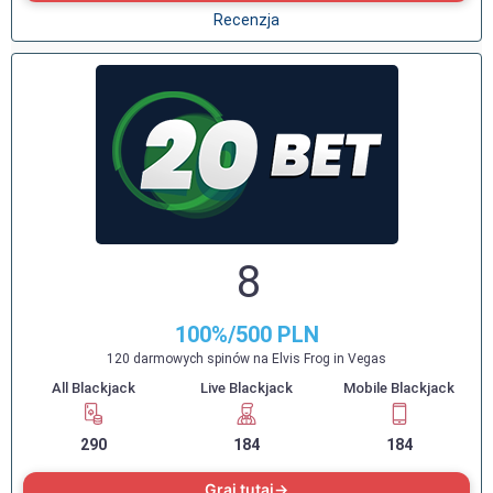
Recenzja
8
100%/500 PLN
120 darmowych spinów na Elvis Frog in Vegas
290
184
184
Graj tutaj