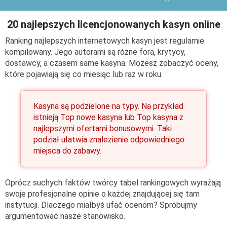
20 najlepszych licencjonowanych kasyn online
Ranking najlepszych internetowych kasyn jest regularnie
kompilowany. Jego autorami są różne fora, krytycy,
dostawcy, a czasem same kasyna. Możesz zobaczyć oceny,
które pojawiają się co miesiąc lub raz w roku.
Kasyna są podzielone na typy. Na przykład
istnieją Top nowe kasyna lub Top kasyna z
najlepszymi ofertami bonusowymi. Taki
podział ułatwia znalezienie odpowiedniego
miejsca do zabawy.
Oprócz suchych faktów twórcy tabel rankingowych wyrażają
swoje profesjonalne opinie o każdej znajdującej się tam
instytucji. Dlaczego miałbyś ufać ocenom? Spróbujmy
argumentować nasze stanowisko.