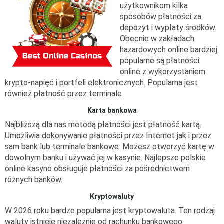
użytkownikom kilka
sposobów płatności za
depozyt i wypłaty środków.
Obecnie w zakładach
hazardowych online bardziej
popularne są płatności
online z wykorzystaniem
krypto-napięć i portfeli elektronicznych. Popularna jest
również płatność przez terminale.
Karta bankowa
Najbliższą dla nas metodą płatności jest płatność kartą.
Umożliwia dokonywanie płatności przez Internet jak i przez
sam bank lub terminale bankowe. Możesz otworzyć kartę w
dowolnym banku i używać jej w kasynie. Najlepsze polskie
online kasyno obsługuje płatności za pośrednictwem
różnych banków.
Kryptowaluty
W 2026 roku bardzo popularna jest kryptowaluta. Ten rodzaj
waluty istnieje niezależnie od rachunku bankowego.