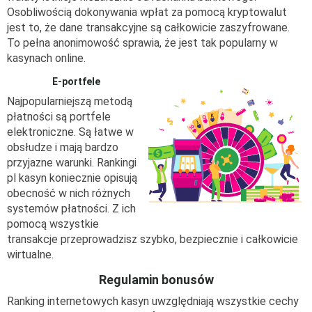
Osobliwością dokonywania wpłat za pomocą kryptowalut
jest to, że dane transakcyjne są całkowicie zaszyfrowane.
To pełna anonimowość sprawia, że jest tak popularny w
kasynach online.
E-portfele
Najpopularniejszą metodą
płatności są portfele
elektroniczne. Są łatwe w
obsłudze i mają bardzo
przyjazne warunki. Rankingi
pl kasyn koniecznie opisują
obecność w nich różnych
systemów płatności. Z ich
pomocą wszystkie
transakcje przeprowadzisz szybko, bezpiecznie i całkowicie
wirtualne.
Regulamin bonusów
Ranking internetowych kasyn uwzględniają wszystkie cechy