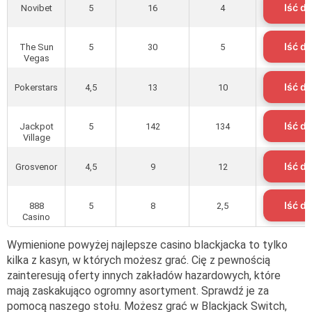
Iść d
Novibet
5
16
4
Iść d
The Sun
5
30
5
Vegas
Iść d
Pokerstars
4,5
13
10
Iść d
Jackpot
5
142
134
Village
Iść d
Grosvenor
4,5
9
12
Iść d
888
5
8
2,5
Casino
Wymienione powyżej najlepsze casino blackjacka to tylko
kilka z kasyn, w których możesz grać. Cię z pewnością
zainteresują oferty innych zakładów hazardowych, które
mają zaskakująco ogromny asortyment. Sprawdź je za
pomocą naszego stołu. Możesz grać w Blackjack Switch,