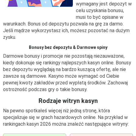
wymagany jest depozyt w
celu uzyskania bonusu,
musi to być opisane w
warunkach. Bonus od depozytu pozwala na grę za darmo.
Jeśli mądrze wykorzystasz ich, możesz pozostać na dużym
zysku.
Bonusy bez depozytu & Darmowe spiny
Darmowe bonusy i promocje nie pozostają niezauważone,
kiedy dokonuje się rankingy najlepszych kasyn online. Bonusy
bez depozytu wyglądają na bardzo kuszącą ofertę, ale nie
zawsze są darmowe. Kasyno może wymagać od Ciebie
pewnej kwoty zakładów przed wypłatą środków. Zachowaj
ostrożność podczas gry o takie bonusy.
Rodzaje witryn kasyn
Na pewno spotkałeś więcej niż jedną stronę, która
specjalizuje się w grach hazardowych online. Na przykład w
rankingach kasyn 2026 można znaleźć następujące witryny: