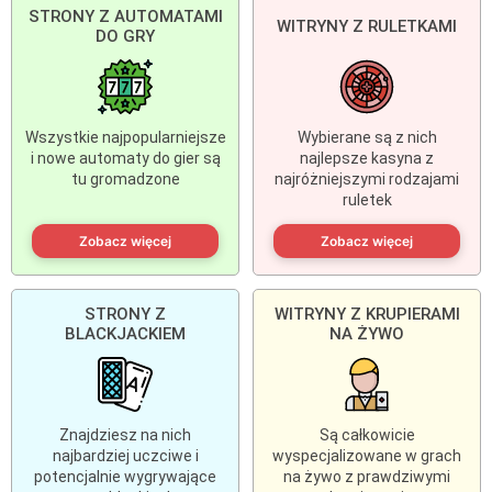
STRONY Z AUTOMATAMI
WITRYNY Z RULETKAMI
DO GRY
Wszystkie najpopularniejsze
Wybierane są z nich
i nowe automaty do gier są
najlepsze kasyna z
tu gromadzone
najróżniejszymi rodzajami
ruletek
Zobacz więcej
Zobacz więcej
STRONY Z
WITRYNY Z KRUPIERAMI
BLACKJACKIEM
NA ŻYWO
Znajdziesz na nich
Są całkowicie
najbardziej uczciwe i
wyspecjalizowane w grach
potencjalnie wygrywające
na żywo z prawdziwymi