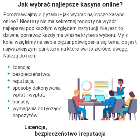
Jak wybrać najlepsze kasyna online?
Porozmawiajmy o pytaniu - jak wybrać najlepsze kasyno
online? Niestety nie ma sekretnej recepty na wybór
najlepszej pod każdym względem instytucji. Nie jest to
dziwne, ponieważ każdy ma własne kryteria wyboru. My z
kolei wzięliśmy na siebie ciężar poświęcenia się temu, co jest
najważniejszymi punktami, na które warto zwrócić uwagę.
Należą do nich:
licencja;
bezpieczeństwo;
reputacja;
sposoby dokonywania
wpłat i wypłat;
bonusy;
wymagania dotyczące
depozytów.
Licencja,
bezpieczeństwo i reputacja