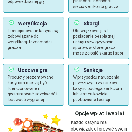
płatności, łączności
odpowiedzialnej gry
sieciowej i konta gracza
Weryfikacja
Skargi
Licencjonowane kasyna są
Obowiązkowe jest
zobowiązane do
posiadanie bezpłatnej
weryfikacji tożsamości
usługi rozwiązywania
gracza
sporów, w której gracz
może zgłosić skargę i spór
Uczciwa gra
Sankcje
Produkty prezentowane
W przypadku naruszenia
kasynom muszą być
powyższych warunków
licencjonowane i
kasyno podlega sankcjom
gwarantować uczciwość i
lub jest całkowicie
losowość wygranej
pozbawione licencji
Opcje wpłat i wypłat
Każde kasyno ma
obowiązek oferować swoim