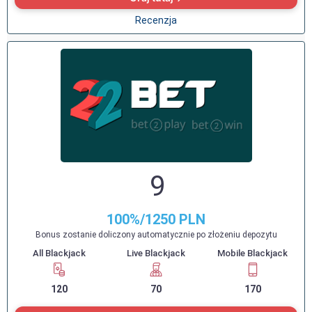
Recenzja
9
100%/1250 PLN
Bonus zostanie doliczony automatycznie po złożeniu depozytu
120
70
170