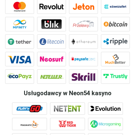
Usługodawcy w Neon54 kasyno