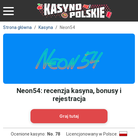
Strona główna
/
Kasyna
/
Neon54
Neon54: recenzja kasyna, bonusy i
rejestracja
Graj tutaj
Ocenione kasyno:
No. 78
Licencjonowany w Polsce: