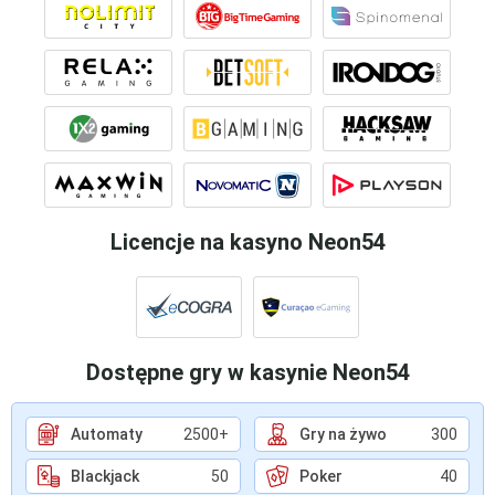
Licencje na kasyno Neon54
Dostępne gry w kasynie Neon54
Automaty
2500+
Gry na żywo
300
Blackjack
50
Poker
40