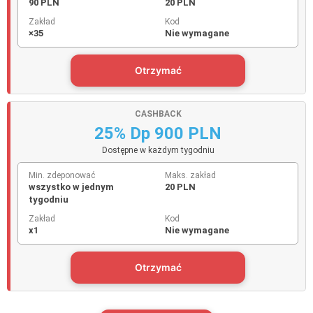
90 PLN
20 PLN
Zakład
Kod
×35
Nie wymagane
Otrzymać
CASHBACK
25% Dp 900 PLN
Dostępne w każdym tygodniu
Min. zdeponować
Maks. zakład
wszystko w jednym
20 PLN
tygodniu
Zakład
Kod
x1
Nie wymagane
Otrzymać