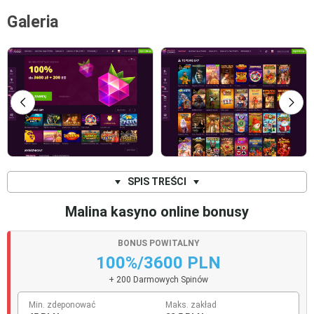
Galeria
SPIS TREŚCI
Malina kasyno online bonusy
BONUS POWITALNY
100%/3600 PLN
+ 200 Darmowych Spinów
Min. zdeponować
Maks. zakład