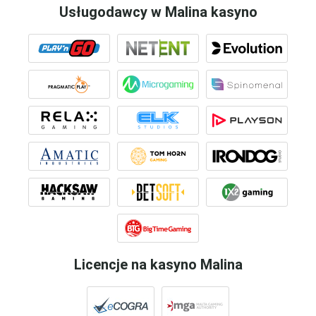
Usługodawcy w Malina kasyno
Licencje na kasyno Malina