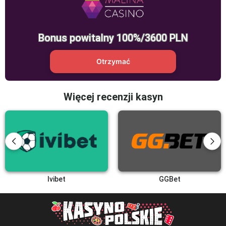
Bonus powitalny 100%/3600 PLN
Otrzymać
Więcej recenzji kasyn
Ivibet
GGBet