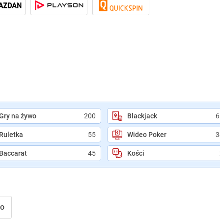
Gry na żywo
200
Blackjack
6
Ruletka
55
Wideo Poker
3
Baccarat
45
Kości
wo