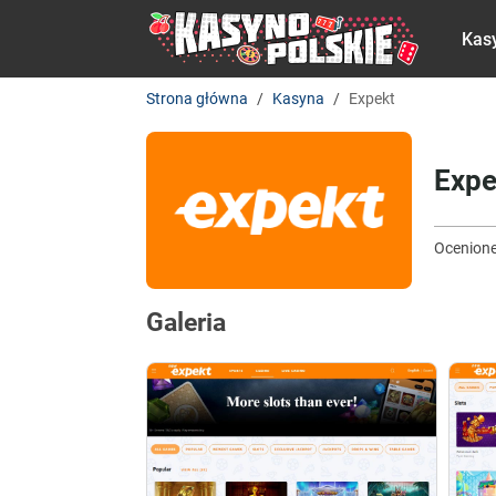
Kas
Strona główna
/
Kasyna
/
Expekt
Expe
Ocenione
Galeria