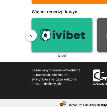
Więcej recenzji kasyn
54
Ivibet
Każde kasyno online wymienione
na naszej stronie zostało
zweryfikowane i zatwierdzone
przez takie firmy jak:
© 2026 Witryna zawiera informacje wyłącznie w ce
Używamy ciasteczek na
kasy