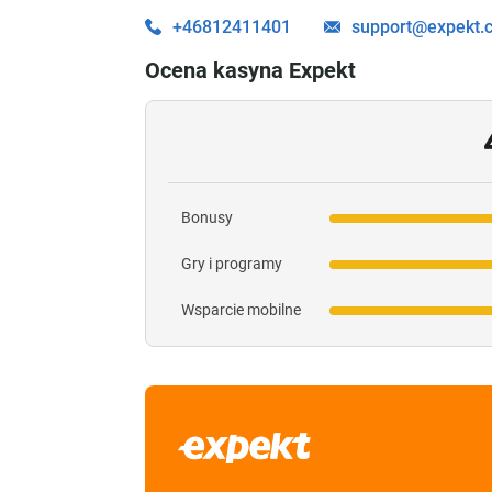
+46812411401
support@expekt.
Ocena kasyna Expekt
Bonusy
Gry i programy
Wsparcie mobilne