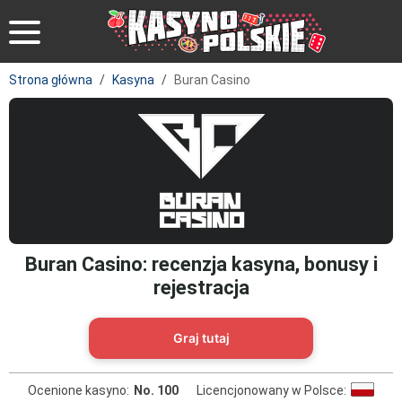
Strona główna
/
Kasyna
/
Buran Casino
Buran Casino: recenzja kasyna, bonusy i
rejestracja
Graj tutaj
Ocenione kasyno:
No. 100
Licencjonowany w Polsce: