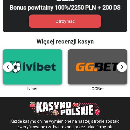
Bonus powitalny 100%/2250 PLN + 200 DS
Otrzymać
Więcej recenzji kasyn
Ivibet
GGBet
Każde kasyno online wymienione na naszej stronie zostało
zweryfikowane i zatwierdzone przez takie firmy jak: