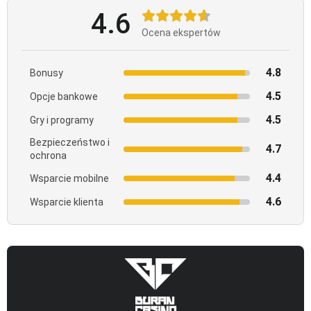
4.6
Ocena ekspertów
4.8
Bonusy
4.5
Opcje bankowe
4.5
Gry i programy
Bezpieczeństwo i
4.7
ochrona
4.4
Wsparcie mobilne
4.6
Wsparcie klienta