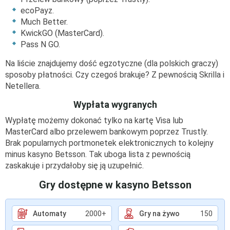
ecoPayz.
Much Better.
KwickGO (MasterCard).
Pass N GO.
Na liście znajdujemy dość egzotyczne (dla polskich graczy)
sposoby płatności. Czy czegoś brakuje? Z pewnością Skrilla i
Netellera.
Wypłata wygranych
Wypłatę możemy dokonać tylko na kartę Visa lub
MasterCard albo przelewem bankowym poprzez Trustly.
Brak popularnych portmonetek elektronicznych to kolejny
minus kasyno Betsson. Tak uboga lista z pewnością
zaskakuje i przydałoby się ją uzupełnić.
Gry dostępne w kasyno Betsson
Automaty
2000+
Gry na żywo
150