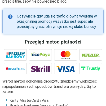
przeciętnie, żeby nie powiedzieć blado.
Oczywiście gdy uda się trafić główną wygraną w
okazjonalnej promocji wszystko jest super, ale
przeciętny gracz otrzymuje raczej słabe bonusy.
Przegląd metod płatności
Wśród metod dokonania depozytu znajdziemy większość
najpopularniejszych sposobów transferu pieniędzy. Są to
zatem:
Karty MasterCard i Visa.
Przelew bankowy (poprzez Trustly).