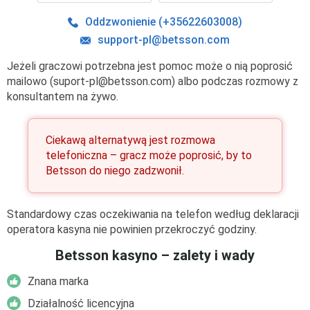
Oddzwonienie (+35622603008)
support-pl@betsson.com
Jeżeli graczowi potrzebna jest pomoc może o nią poprosić
mailowo (suport-pl@betsson.com) albo podczas rozmowy z
konsultantem na żywo.
Ciekawą alternatywą jest rozmowa
telefoniczna – gracz może poprosić, by to
Betsson do niego zadzwonił.
Standardowy czas oczekiwania na telefon według deklaracji
operatora kasyna nie powinien przekroczyć godziny.
Betsson kasyno – zalety i wady
Znana marka
Działalność licencyjna