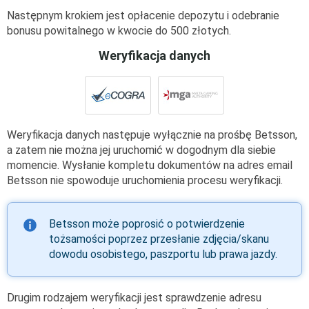
Następnym krokiem jest opłacenie depozytu i odebranie
bonusu powitalnego w kwocie do 500 złotych.
Weryfikacja danych
Weryfikacja danych następuje wyłącznie na prośbę Betsson,
a zatem nie można jej uruchomić w dogodnym dla siebie
momencie. Wysłanie kompletu dokumentów na adres email
Betsson nie spowoduje uruchomienia procesu weryfikacji.
Betsson może poprosić o potwierdzenie
tożsamości poprzez przesłanie zdjęcia/skanu
dowodu osobistego, paszportu lub prawa jazdy.
Drugim rodzajem weryfikacji jest sprawdzenie adresu