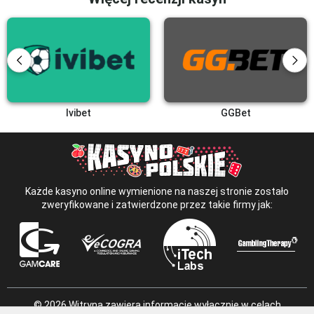
Ivibet
GGBet
Każde kasyno online wymienione na naszej stronie zostało
zweryfikowane i zatwierdzone przez takie firmy jak:
© 2026 Witryna zawiera informacje wyłącznie w celach