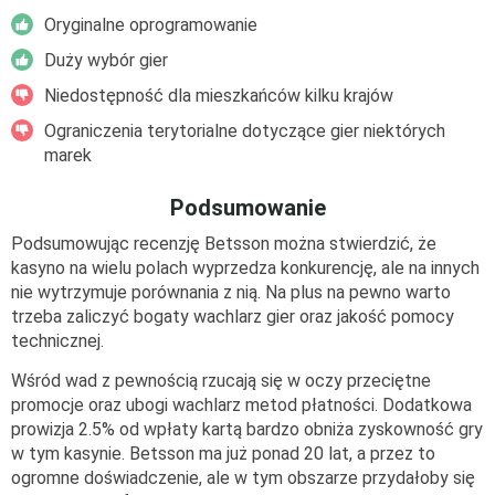
Oryginalne oprogramowanie
Duży wybór gier
Niedostępność dla mieszkańców kilku krajów
Ograniczenia terytorialne dotyczące gier niektórych
marek
Podsumowanie
Podsumowując recenzję Betsson można stwierdzić, że
kasyno na wielu polach wyprzedza konkurencję, ale na innych
nie wytrzymuje porównania z nią. Na plus na pewno warto
trzeba zaliczyć bogaty wachlarz gier oraz jakość pomocy
technicznej.
Wśród wad z pewnością rzucają się w oczy przeciętne
promocje oraz ubogi wachlarz metod płatności. Dodatkowa
prowizja 2.5% od wpłaty kartą bardzo obniża zyskowność gry
w tym kasynie. Betsson ma już ponad 20 lat, a przez to
ogromne doświadczenie, ale w tym obszarze przydałoby się