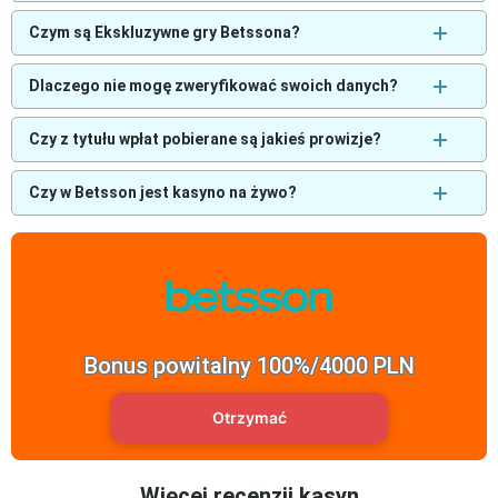
Czym są Ekskluzywne gry Betssona?
Dlaczego nie mogę zweryfikować swoich danych?
Czy z tytułu wpłat pobierane są jakieś prowizje?
Czy w Betsson jest kasyno na żywo?
Bonus powitalny 100%/4000 PLN
Otrzymać
Więcej recenzji kasyn