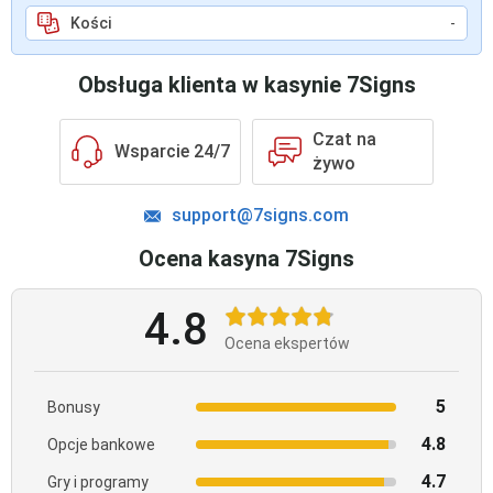
Kości
-
Obsługa klienta w kasynie 7Signs
Czat na
Wsparcie 24/7
żywo
support@7signs.com
Ocena kasyna 7Signs
4.8
Ocena ekspertów
5
Bonusy
4.8
Opcje bankowe
4.7
Gry i programy