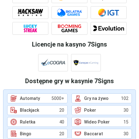
Licencje na kasyno 7Signs
Dostępne gry w kasynie 7Signs
Automaty
5000+
Gry na żywo
102
Blackjack
20
Poker
30
Ruletka
40
Wideo Poker
15
Bingo
20
Baccarat
30