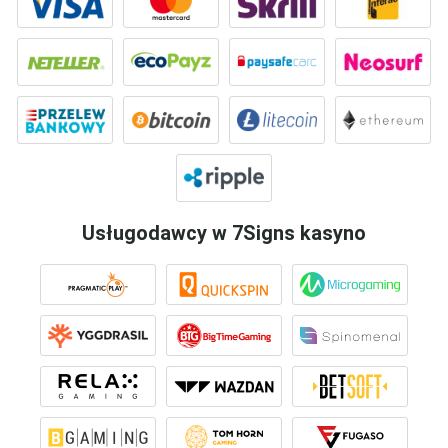
Usługodawcy w 7Signs kasyno