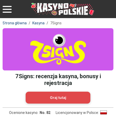
Strona główna
/
Kasyna
/
7Signs
7Signs: recenzja kasyna, bonusy i
rejestracja
Graj tutaj
Ocenione kasyno:
No. 82
Licencjonowany w Polsce: