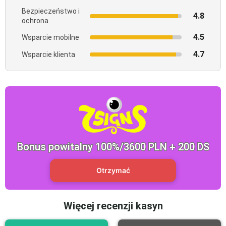
Bezpieczeństwo i
4.8
ochrona
4.5
Wsparcie mobilne
4.7
Wsparcie klienta
Bonus powitalny 100%/3600 PLN + 200 DS
Otrzymać
Więcej recenzji kasyn