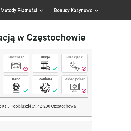
Metody Płatności
Bonusy Kasynowe
zacją w Częstochowie
Baccarat
Bingo
Blackjack
Keno
Roulette
Video poker
2 Ks J Popieluszki St, 42-200 Częstochowa