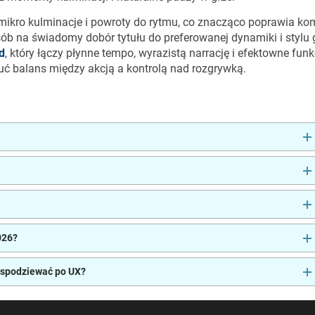
 mikro kulminacje i powroty do rytmu, co znacząco poprawia ko
osób na świadomy dobór tytułu do preferowanej dynamiki i stylu g
d
, który łączy płynne tempo, wyrazistą narrację i efektowne funk
uć balans między akcją a kontrolą nad rozgrywką.
026?
ię spodziewać po UX?