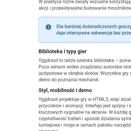
W praktyce różne światy wizualne korzystają
akcji i przewidywalne budowanie mnożników
Dla bardziej doświadczonych graczy
daje intensywne sekwencje bez przes
Biblioteka i typy gier
Yggdrasil to także szeroka biblioteka – pona
Poza seriami wideo znajdziesz autorskie stoły
jackpotowe w obrębie slotów. Wszystkie gry s
demo do poznania mechanik.
Styl, mobilność i demo
Yggdrasil projektuje gry w HTML5, więc dzia
przycisków i animacji. Interfejs jest spójny i
kluczowych sygnałów na ekranie. W każdej g
częstotliwość trafień i sposób działania sym
turniejowe i misje w ramach pakietu narzędz