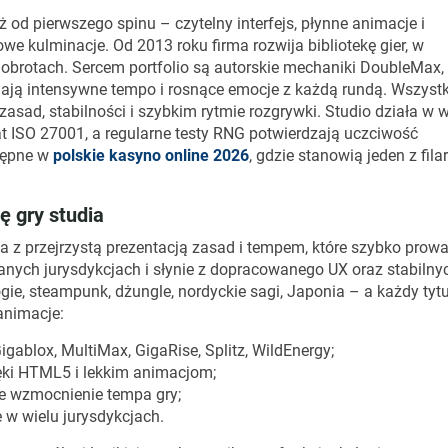
ż od pierwszego spinu – czytelny interfejs, płynne animacje i
we kulminacje. Od 2013 roku firma rozwija bibliotekę gier, w
lku obrotach. Sercem portfolio są autorskie mechaniki DoubleMax,
iają intensywne tempo i rosnące emocje z każdą rundą. Wszystk
zasad, stabilności i szybkim rytmie rozgrywki. Studio działa w w
kat ISO 27001, a regularne testy RNG potwierdzają uczciwość
tępne w
polskie kasyno online 2026
, gdzie stanowią jeden z fil
ę gry studia
 z przejrzystą prezentacją zasad i tempem, które szybko prowa
wanych jurysdykcjach i słynie z dopracowanego UX oraz stabilny
e, steampunk, dżungle, nordyckie sagi, Japonia – a każdy tytu
 animacje:
ablox, MultiMax, GigaRise, Splitz, WildEnergy;
ięki HTML5 i lekkim animacjom;
lne wzmocnienie tempa gry;
e w wielu jurysdykcjach.