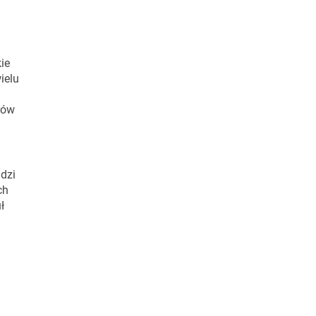
ie
ielu
arów
dzi
ch
ł