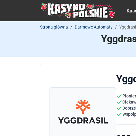
Kas
Strona główna
/
Darmowe Automaty
/
Yggdrasi
Yggdras
Yggd
Pionier
Ciekaw
Dobrze
Współp