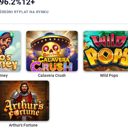
96.2%
12+
ŚREDNI RTP
LAT NA RYNKU
urney
Calavera Crush
Wild Pops
Arthur’s Fortune