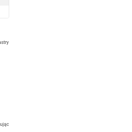
astry
nując