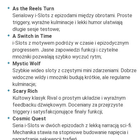
As the Reels Turn
Serialowy i-Slots z epizodami między obrotami. Proste
triggery, wyraźne kulminacje i lekki humor ułatwiają
długie sesje testowe;
A Switch in Time
i-Slots z motywem podróży w czasie i epizodycznym
progressem. Jasne zapowiedzi funkcji i czytelne
mnożniki pozwalają szybko wyczuć rytm;
Mystic Wolf
Szybkie wideo sloty z częstymi mini zdarzeniami. Dobrze
widoczne wildy i mnożniki budują krótkie, ale regularne
kulminacje;
Scary Rich
Kultowy klasyk Rival o prostym układzie i wyraźnym
feedbacku dźwiękowym. Doceniany za przejrzyste
triggery i satysfakcjonujące finały funkcji;
Cosmic Quest
Seria i-Slots w dwóch epizodach z lekką narracją sci-fi.
Mechanika stawia na stopniowe budowanie napięcia i
nagradzanie sekwencji trafień.