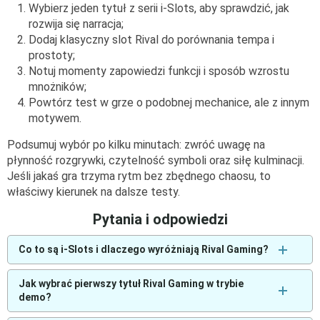
Wybierz jeden tytuł z serii i-Slots, aby sprawdzić, jak
rozwija się narracja;
Dodaj klasyczny slot Rival do porównania tempa i
prostoty;
Notuj momenty zapowiedzi funkcji i sposób wzrostu
mnożników;
Powtórz test w grze o podobnej mechanice, ale z innym
motywem.
Podsumuj wybór po kilku minutach: zwróć uwagę na
płynność rozgrywki, czytelność symboli oraz siłę kulminacji.
Jeśli jakaś gra trzyma rytm bez zbędnego chaosu, to
właściwy kierunek na dalsze testy.
Pytania i odpowiedzi
Co to są i-Slots i dlaczego wyróżniają Rival Gaming?
Jak wybrać pierwszy tytuł Rival Gaming w trybie
demo?