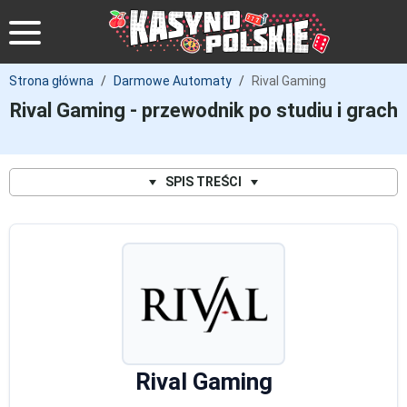
Strona główna
/
Darmowe Automaty
/
Rival Gaming
Rival Gaming - przewodnik po studiu i grach
SPIS TREŚCI
Rival Gaming