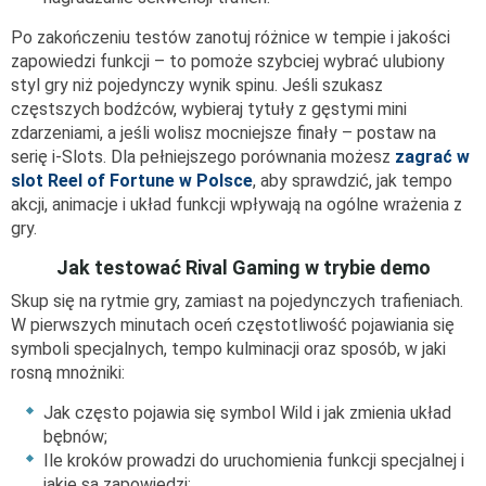
Po zakończeniu testów zanotuj różnice w tempie i jakości
zapowiedzi funkcji – to pomoże szybciej wybrać ulubiony
styl gry niż pojedynczy wynik spinu. Jeśli szukasz
częstszych bodźców, wybieraj tytuły z gęstymi mini
zdarzeniami, a jeśli wolisz mocniejsze finały – postaw na
serię i-Slots. Dla pełniejszego porównania możesz
zagrać w
slot Reel of Fortune w Polsce
, aby sprawdzić, jak tempo
akcji, animacje i układ funkcji wpływają na ogólne wrażenia z
gry.
Jak testować Rival Gaming w trybie demo
Skup się na rytmie gry, zamiast na pojedynczych trafieniach.
W pierwszych minutach oceń częstotliwość pojawiania się
symboli specjalnych, tempo kulminacji oraz sposób, w jaki
rosną mnożniki:
Jak często pojawia się symbol Wild i jak zmienia układ
bębnów;
Ile kroków prowadzi do uruchomienia funkcji specjalnej i
jakie są zapowiedzi;