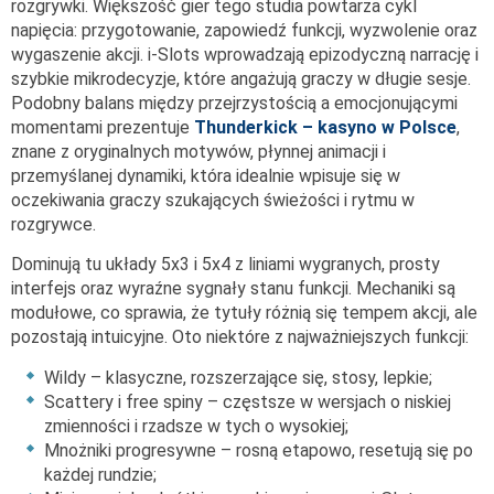
rozgrywki. Większość gier tego studia powtarza cykl
napięcia: przygotowanie, zapowiedź funkcji, wyzwolenie oraz
wygaszenie akcji. i-Slots wprowadzają epizodyczną narrację i
szybkie mikrodecyzje, które angażują graczy w długie sesje.
Podobny balans między przejrzystością a emocjonującymi
momentami prezentuje
Thunderkick – kasyno w Polsce
,
znane z oryginalnych motywów, płynnej animacji i
przemyślanej dynamiki, która idealnie wpisuje się w
oczekiwania graczy szukających świeżości i rytmu w
rozgrywce.
Dominują tu układy 5x3 i 5x4 z liniami wygranych, prosty
interfejs oraz wyraźne sygnały stanu funkcji. Mechaniki są
modułowe, co sprawia, że tytuły różnią się tempem akcji, ale
pozostają intuicyjne. Oto niektóre z najważniejszych funkcji:
Wildy – klasyczne, rozszerzające się, stosy, lepkie;
Scattery i free spiny – częstsze w wersjach o niskiej
zmienności i rzadsze w tych o wysokiej;
Mnożniki progresywne – rosną etapowo, resetują się po
każdej rundzie;