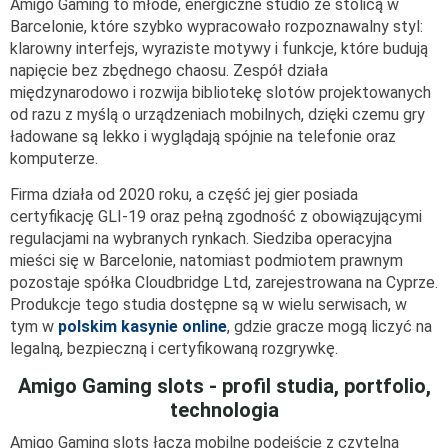
Amigo Gaming to młode, energiczne studio ze stolicą w
Barcelonie, które szybko wypracowało rozpoznawalny styl:
klarowny interfejs, wyraziste motywy i funkcje, które budują
napięcie bez zbędnego chaosu. Zespół działa
międzynarodowo i rozwija bibliotekę slotów projektowanych
od razu z myślą o urządzeniach mobilnych, dzięki czemu gry
ładowane są lekko i wyglądają spójnie na telefonie oraz
komputerze.
Firma działa od 2020 roku, a część jej gier posiada
certyfikację GLI-19 oraz pełną zgodność z obowiązującymi
regulacjami na wybranych rynkach. Siedziba operacyjna
mieści się w Barcelonie, natomiast podmiotem prawnym
pozostaje spółka Cloudbridge Ltd, zarejestrowana na Cyprze.
Produkcje tego studia dostępne są w wielu serwisach, w
tym w
polskim kasynie online
, gdzie gracze mogą liczyć na
legalną, bezpieczną i certyfikowaną rozgrywkę.
Amigo Gaming slots - profil studia, portfolio,
technologia
Amigo Gaming slots łączą mobilne podejście z czytelną