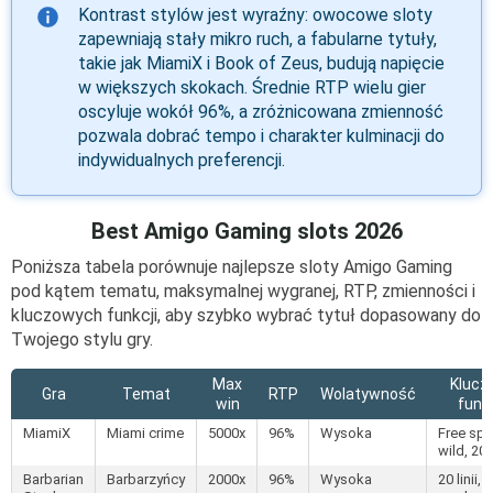
Kontrast stylów jest wyraźny: owocowe sloty
zapewniają stały mikro ruch, a fabularne tytuły,
takie jak MiamiX i Book of Zeus, budują napięcie
w większych skokach. Średnie RTP wielu gier
oscyluje wokół 96%, a zróżnicowana zmienność
pozwala dobrać tempo i charakter kulminacji do
indywidualnych preferencji.
Best Amigo Gaming slots 2026
Poniższa tabela porównuje najlepsze sloty Amigo Gaming
pod kątem tematu, maksymalnej wygranej, RTP, zmienności i
kluczowych funkcji, aby szybko wybrać tytuł dopasowany do
Twojego stylu gry.
Max
Klucz
Gra
Temat
RTP
Wolatywność
win
funk
MiamiX
Miami crime
5000x
96%
Wysoka
Free spi
wild, 20 l
Barbarian
Barbarzyńcy
2000x
96%
Wysoka
20 linii,