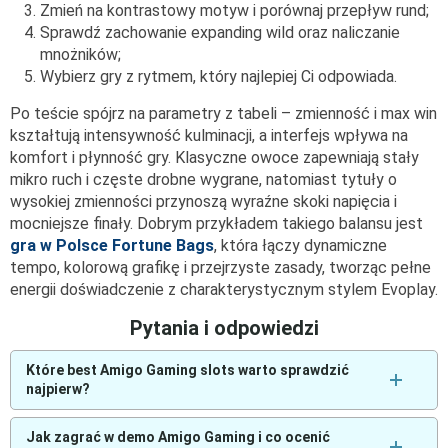
Zmień na kontrastowy motyw i porównaj przepływ rund;
Sprawdź zachowanie expanding wild oraz naliczanie
mnożników;
Wybierz gry z rytmem, który najlepiej Ci odpowiada.
Po teście spójrz na parametry z tabeli – zmienność i max win
kształtują intensywność kulminacji, a interfejs wpływa na
komfort i płynność gry. Klasyczne owoce zapewniają stały
mikro ruch i częste drobne wygrane, natomiast tytuły o
wysokiej zmienności przynoszą wyraźne skoki napięcia i
mocniejsze finały. Dobrym przykładem takiego balansu jest
gra w Polsce Fortune Bags
, która łączy dynamiczne
tempo, kolorową grafikę i przejrzyste zasady, tworząc pełne
energii doświadczenie z charakterystycznym stylem Evoplay.
Pytania i odpowiedzi
Które best Amigo Gaming slots warto sprawdzić
najpierw?
Jak zagrać w demo Amigo Gaming i co ocenić