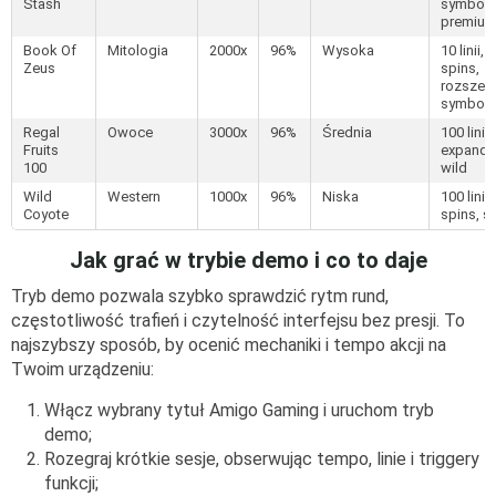
Stash
symbole
premiu
Book Of
Mitologia
2000x
96%
Wysoka
10 linii, 
Zeus
spins,
rozszer
symbole
Regal
Owoce
3000x
96%
Średnia
100 linii,
Fruits
expandi
100
wild
Wild
Western
1000x
96%
Niska
100 linii,
Coyote
spins, s
Jak grać w trybie demo i co to daje
Tryb demo pozwala szybko sprawdzić rytm rund,
częstotliwość trafień i czytelność interfejsu bez presji. To
najszybszy sposób, by ocenić mechaniki i tempo akcji na
Twoim urządzeniu:
Włącz wybrany tytuł Amigo Gaming i uruchom tryb
demo;
Rozegraj krótkie sesje, obserwując tempo, linie i triggery
funkcji;