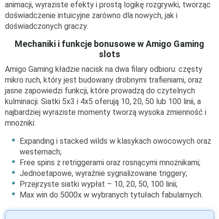
animacji, wyraziste efekty i prostą logikę rozgrywki, tworząc
doświadczenie intuicyjne zarówno dla nowych, jak i
doświadczonych graczy.
Mechaniki i funkcje bonusowe w Amigo Gaming
slots
Amigo Gaming kładzie nacisk na dwa filary odbioru: częsty
mikro ruch, który jest budowany drobnymi trafieniami, oraz
jasne zapowiedzi funkcji, które prowadzą do czytelnych
kulminacji. Siatki 5x3 i 4x5 oferują 10, 20, 50 lub 100 linii, a
najbardziej wyraziste momenty tworzą wysoka zmienność i
mnożniki:
Expanding i stacked wilds w klasykach owocowych oraz
westernach;
Free spins z retriggerami oraz rosnącymi mnożnikami;
Jednoetapowe, wyraźnie sygnalizowane triggery;
Przejrzyste siatki wypłat – 10, 20, 50, 100 linii;
Max win do 5000x w wybranych tytułach fabularnych.